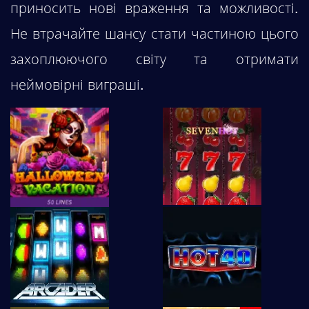
приносить нові враження та можливості.
Не втрачайте шансу стати частиною цього
захоплюючого світу та отримати
неймовірні виграші.